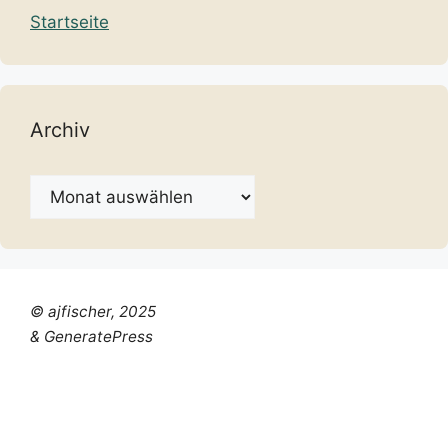
Startseite
Archiv
Archiv
© ajfischer, 2025
& GeneratePress
Chinese (Simplified)
Dutch
English
French
German
Italian
Portuguese
Russian
Spanish