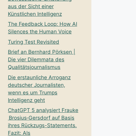
aus der Sicht einer
Künstlichen Intelligenz
The Feedback Loop: How AI
Silences the Human Voice
Turing Test Revisited
Brief an Bernhard Pörksen |
Die vier Dilemmata des
Qualitätsjournalismus
Die erstaunliche Arroganz
deutscher Journalisten,
wenn es um Trumps
Intelligenz geht
ChatGPT 5 analysiert Frauke
Brosius‑Gersdorf auf Basis
ihres Rückzugs-Statements.
Fazit: Als