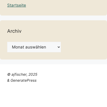
Startseite
Archiv
Archiv
© ajfischer, 2025
& GeneratePress
Chinese (Simplified)
Dutch
English
French
German
Italian
Portuguese
Russian
Spanish