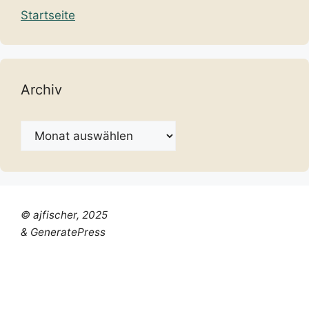
Startseite
Archiv
Archiv
© ajfischer, 2025
& GeneratePress
Chinese (Simplified)
Dutch
English
French
German
Italian
Portuguese
Russian
Spanish