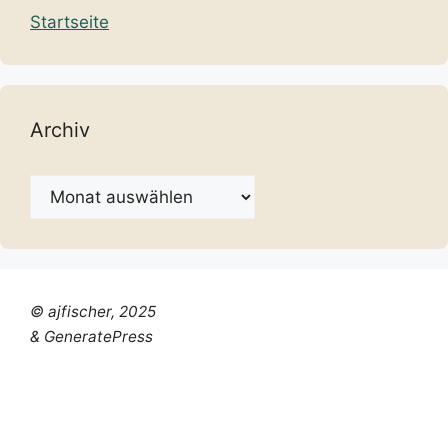
Startseite
Archiv
Archiv
© ajfischer, 2025
& GeneratePress
Chinese (Simplified)
Dutch
English
French
German
Italian
Portuguese
Russian
Spanish