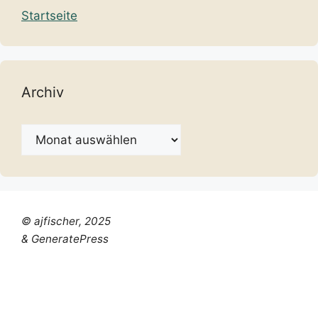
Startseite
Archiv
Archiv
© ajfischer, 2025
& GeneratePress
Chinese (Simplified)
Dutch
English
French
German
Italian
Portuguese
Russian
Spanish