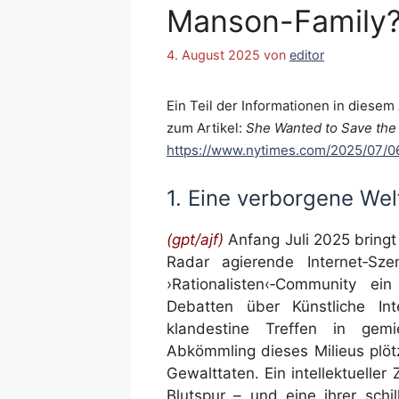
Manson-Family
4. August 2025
von
editor
Ein Teil der Informationen in diese
zum Artikel:
She Wanted to Save the W
https://www.nytimes.com/2025/07/06/
1. Eine verborgene Wel
(gpt/ajf)
Anfang Juli 2025 bring
Radar agierende Internet‑Sze
›Rationalisten‹‑Community e
Debatten über Künstliche Int
klandestine Treffen in gemi
Abkömmling dieses Milieus plötz
Gewalttaten. Ein intellektueller 
Blutspur – und eine ihrer schi