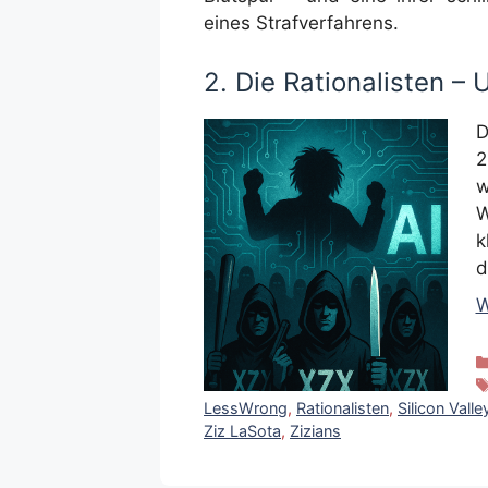
eines Strafverfahrens.
2. Die Rationalisten –
2
W
k
d
W
LessWrong
,
Rationalisten
,
Silicon Valle
Ziz LaSota
,
Zizians