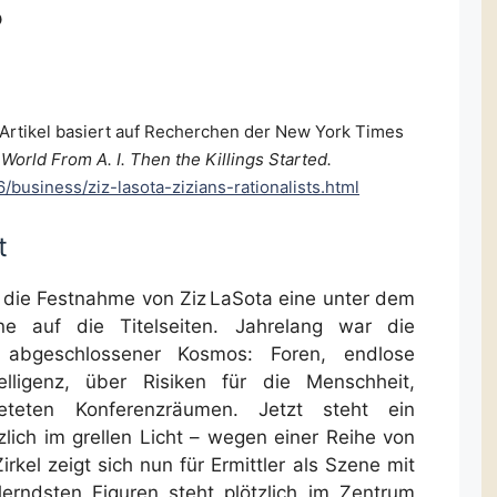
?
m Artikel basiert auf Recherchen der New York Times
orld From A. I. Then the Killings Started.
business/ziz-lasota-zizians-rationalists.html
t
t die Festnahme von Ziz LaSota eine unter dem
ne auf die Titelseiten. Jahrelang war die
in abgeschlossener Kosmos: Foren, endlose
elligenz, über Risiken für die Menschheit,
eteten Konferenzräumen. Jetzt steht ein
lich im grellen Licht – wegen einer Reihe von
Zirkel zeigt sich nun für Ermittler als Szene mit
llerndsten Figuren steht plötzlich im Zentrum