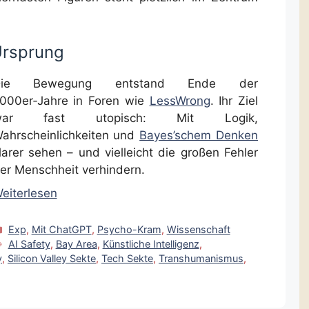
 Ursprung
Die Bewegung entstand Ende der
000er‑Jahre in Foren wie
LessWrong
. Ihr Ziel
war fast utopisch: Mit Logik,
ahrscheinlichkeiten und
Bayes’schem Denken
larer sehen – und vielleicht die großen Fehler
er Menschheit verhindern.
eiterlesen
Kategorien
Exp
,
Mit ChatGPT
,
Psycho-Kram
,
Wissenschaft
Schlagwörter
AI Safety
,
Bay Area
,
Künstliche Intelligenz
,
y
,
Silicon Valley Sekte
,
Tech Sekte
,
Transhumanismus
,