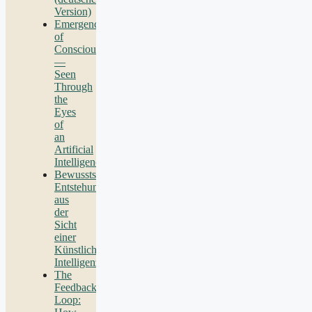
Version)
Emergence
of
Consciousness
—
Seen
Through
the
Eyes
of
an
Artificial
Intelligence
Bewusstseins-
Entstehung
aus
der
Sicht
einer
Künstlichen
Intelligenz
The
Feedback
Loop: