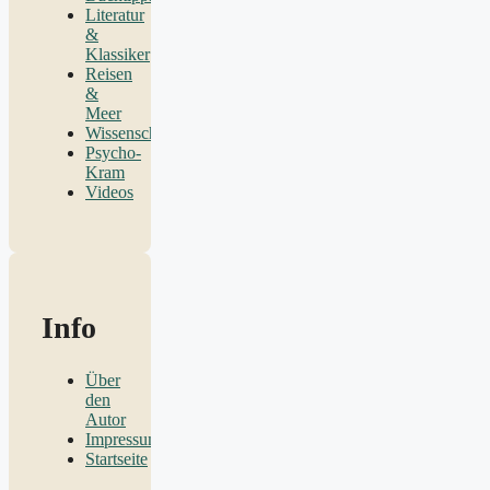
Literatur
&
Klassiker
Reisen
&
Meer
Wissenschaft
Psycho-
Kram
Videos
Info
Über
den
Autor
Impressum
Startseite