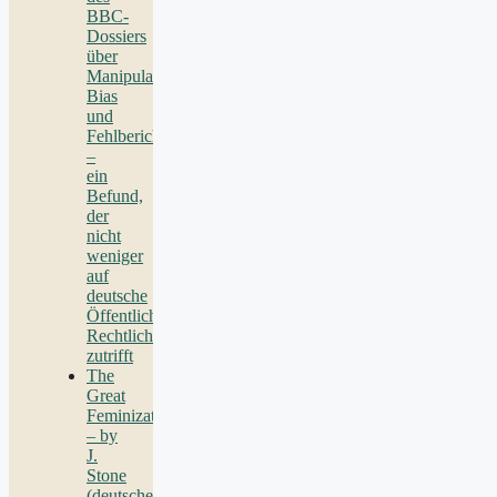
BBC-
Dossiers
über
Manipulation,
Bias
und
Fehlberichterstattung
–
ein
Befund,
der
nicht
weniger
auf
deutsche
Öffentlich-
Rechtliche
zutrifft
The
Great
Feminization
– by
J.
Stone
(deutsche