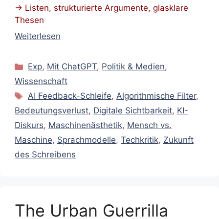
→ Listen, strukturierte Argumente, glasklare
Thesen
Weiterlesen
Kategorien
Exp
,
Mit ChatGPT
,
Politik & Medien
,
Wissenschaft
Schlagwörter
AI Feedback-Schleife
,
Algorithmische Filter
,
Bedeutungsverlust
,
Digitale Sichtbarkeit
,
KI-
Diskurs
,
Maschinenästhetik
,
Mensch vs.
Maschine
,
Sprachmodelle
,
Techkritik
,
Zukunft
des Schreibens
The Urban Guerrilla