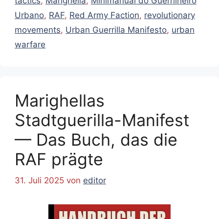
tactics
,
Marighella
,
Minimanual do Guerrilheiro
Urbano
,
RAF
,
Red Army Faction
,
revolutionary
movements
,
Urban Guerrilla Manifesto
,
urban
warfare
Marighellas
Stadtguerilla-Manifest
— Das Buch, das die
RAF prägte
31. Juli 2025
von
editor