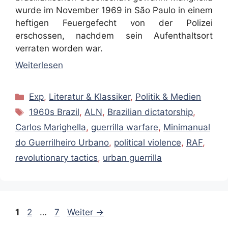
wurde im November 1969 in São Paulo in einem
heftigen Feuergefecht von der Polizei
erschossen, nachdem sein Aufenthaltsort
verraten worden war.
Weiterlesen
Kategorien
Exp
,
Literatur & Klassiker
,
Politik & Medien
Schlagwörter
1960s Brazil
,
ALN
,
Brazilian dictatorship
,
Carlos Marighella
,
guerrilla warfare
,
Minimanual
do Guerrilheiro Urbano
,
political violence
,
RAF
,
revolutionary tactics
,
urban guerrilla
Seite
Seite
Seite
1
2
…
7
Weiter
→