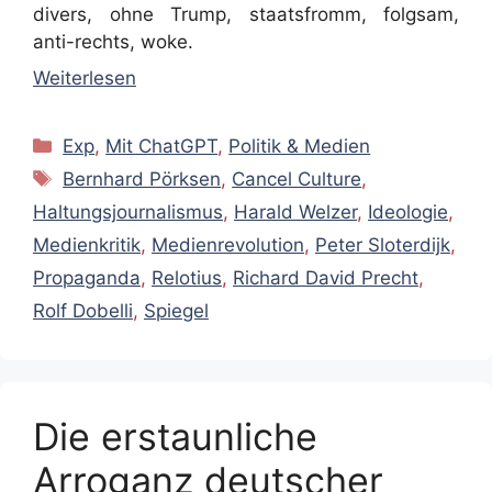
divers, ohne Trump, staatsfromm, folgsam,
anti-rechts, woke.
Weiterlesen
Kategorien
Exp
,
Mit ChatGPT
,
Politik & Medien
Schlagwörter
Bernhard Pörksen
,
Cancel Culture
,
Haltungsjournalismus
,
Harald Welzer
,
Ideologie
,
Medienkritik
,
Medienrevolution
,
Peter Sloterdijk
,
Propaganda
,
Relotius
,
Richard David Precht
,
Rolf Dobelli
,
Spiegel
Die erstaunliche
Arroganz deutscher