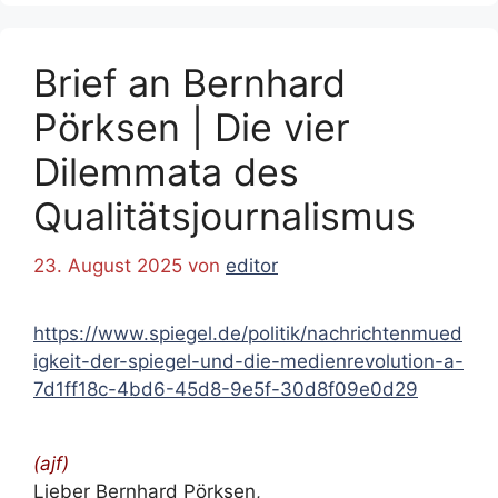
Brief an Bernhard
Pörksen | Die vier
Dilemmata des
Qualitätsjournalismus
23. August 2025
von
editor
https://www.spiegel.de/politik/nachrichtenmued
igkeit-der-spiegel-und-die-medienrevolution-a-
7d1ff18c-4bd6-45d8-9e5f-30d8f09e0d29
(ajf)
Lieber Bernhard Pörksen
,