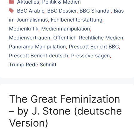
Kategorien
Aktuelles
,
Politik & Medien
Schlagwörter
BBC Arabic
,
BBC Dossier
,
BBC Skandal
,
Bias
im Journalismus
,
Fehlberichterstattung
,
Medienkritik
,
Medienmanipulation
,
Medienvertrauen
,
Öffentlich-Rechtliche Medien
,
Panorama Manipulation
,
Prescott Bericht BBC
,
Prescott Bericht deutsch
,
Presseversagen
,
Trump Rede Schnitt
The Great Feminization
– by J. Stone (deutsche
Version)