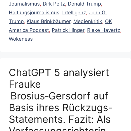
Journalismus
,
Dirk Peitz
,
Donald Trump
,
Haltungsjournalismus
,
Intelligenz
,
John G.
Trump
,
Klaus Brinkbäumer
,
Medienkritik
,
OK
America Podcast
,
Patrick Illinger
,
Rieke Havertz
,
Wokeness
ChatGPT 5 analysiert
Frauke
Brosius‑Gersdorf auf
Basis ihres Rückzugs-
Statements. Fazit: Als
Verfassungsrichterin