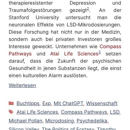
therapieresistenter Depression und
2
Traumafolgestörungen gezeigt
. An der
Stanford University untersucht man die
neuronalen Effekte von LSD‑Mikrodosierungen.
Diese Forschung hat nicht nur in der Medizin,
sondern auch bei privaten Investoren großes
Interesse geweckt. Unternehmen wie
Compass
3
Pathways
und
Atai Life Sciences
setzen
darauf, dass die Zukunft der psychischen
Gesundheit in jenen Substanzen liegt, die einst
einen kulturellen Alarm auslösten.
Weiterlesen
Kategorien
Buchtipps
,
Exp
,
Mit ChatGPT
,
Wissenschaft
Schlagwörter
Atai Life Sciences
,
Compass Pathways
,
LSD
,
Michael Pollan
,
Microdosing
,
Psychedelika
,
Silicon Valley
,
The Politics of Ecstasy
,
Timothy