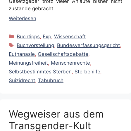
Gesetzgeber trotz vieler Anläufe bisher nicht
zustande gebracht.
Weiterlesen
Kategorien
Buchtipps
,
Exp
,
Wissenschaft
Schlagwörter
Buchvorstellung
,
Bundesverfassungsgericht
,
Euthanasie
,
Gesellschaftsdebatte
,
Meinungsfreiheit
,
Menschenrechte
,
Selbstbestimmtes Sterben
,
Sterbehilfe
,
Suizidrecht
,
Tabubruch
Wegweiser aus dem
Transgender-Kult