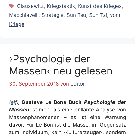
Schlagwörter
Clausewitz
,
Kriegstaktik
,
Kunst des Krieges
,
Macchiavelli
,
Strategie
,
Sun Tsu
,
Sun Tzi
,
vom
Kriege
›Psychologie der
Massen‹ neu gelesen
30. September 2018
von
editor
(ajf)
Gustave Le Bons Buch
Psychologie der
Massen
ist mehr als eine brillante Analyse von
Massenphänomenen – es ist eine Warnung
davor. Für Le Bon ist die Masse, im Gegensatz
zum Individuum, kein ›Kulturerzeuger‹, sondern