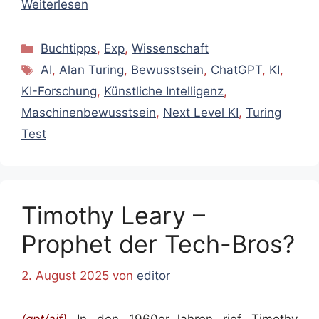
Weiterlesen
Kategorien
Buchtipps
,
Exp
,
Wissenschaft
Schlagwörter
AI
,
Alan Turing
,
Bewusstsein
,
ChatGPT
,
KI
,
KI-Forschung
,
Künstliche Intelligenz
,
Maschinenbewusstsein
,
Next Level KI
,
Turing
Test
Timothy Leary –
Prophet der Tech-Bros?
2. August 2025
von
editor
(gpt/ajf)
In den 1960er‑Jahren rief Timothy