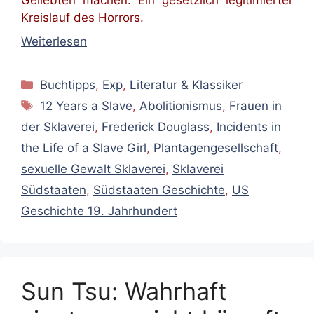
Geliebten machen. Ein gesetzlich legitimierter
Kreislauf des Horrors.
Weiterlesen
Kategorien
Buchtipps
,
Exp
,
Literatur & Klassiker
Schlagwörter
12 Years a Slave
,
Abolitionismus
,
Frauen in
der Sklaverei
,
Frederick Douglass
,
Incidents in
the Life of a Slave Girl
,
Plantagengesellschaft
,
sexuelle Gewalt Sklaverei
,
Sklaverei
Südstaaten
,
Südstaaten Geschichte
,
US
Geschichte 19. Jahrhundert
Sun Tsu: Wahrhaft