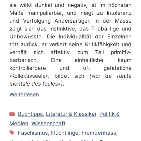
sie wirkt dunkel und negativ, ist im höchsten
Maße manipulierbar, und neigt zu Intoleranz
und Verfolgung Andersartiger. In der Masse
zeigt sich das Instinktive, das Triebartige und
Unbewusste. Die Individualität der Einzelnen
tritt zurück, er verliert seine Kritikfähigkeit und
verhält sich affektiv, zum Teil primitiv-
barbarisch. Eine einheitliche, kaum
kontrollierbare und oft gefährliche
›Kollektivseele‹, bildet sich
(»loi de l’unité
mentale des foules«)
.
Weiterlesen
Kategorien
Buchtipps
,
Literatur & Klassiker
,
Politik &
Medien
,
Wissenschaft
Schlagwörter
Faschismus
,
Flüchtlinge
,
Fremdenhass
,