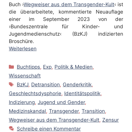
Buch ›
Wegweiser aus dem Transgender-Kult
‹ ist
die überarbeitete, kommentierte Neuauflage
einer im September 2023 von der
›Bundeszentrale für Kinder- und
Jugendmedienschutz‹ (BzKJ) indizierten
Broschüre.
Weiterlesen
Kategorien
Buchtipps
,
Exp
,
Politik & Medien
,
Wissenschaft
Schlagwörter
BzKJ
,
Detransition
,
Genderkritik
,
Geschlechtsdysphorie
,
Identitätspolitik
,
Indizierung
,
Jugend und Gender
,
Medizinskandal
,
Transgender
,
Transition
,
Wegweiser aus dem Transgender-Kult
,
Zensur
Schreibe einen Kommentar