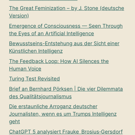
The Great Feminization – by J. Stone (deutsche
Version)
Emergence of Consciousness — Seen Through
the Eyes of an Artificial Intelligence
Bewusstseins-Entstehung aus der Sicht einer
Künstlichen Intelligenz
The Feedback Loop: How AI Silences the
Human Voice
Turing Test Revisited
Brief an Bernhard Pörksen | Die vier Dilemmata
des Qualitätsjournalismus
Die erstaunliche Arroganz deutscher
Journalisten, wenn es um Trumps Intelligenz
geht
ChatGPT 5 analysiert Frauke Brosius‑Gersdorf