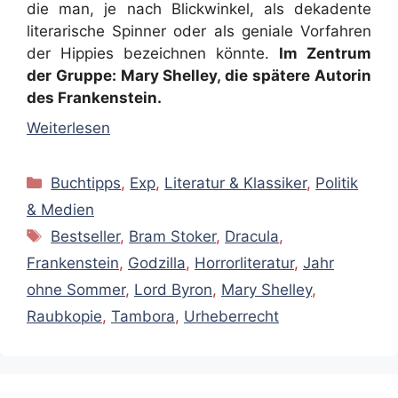
die man, je nach Blickwinkel, als dekadente
literarische Spinner oder als geniale Vorfahren
der Hippies bezeichnen könnte.
Im Zentrum
der Gruppe: Mary Shelley, die spätere Autorin
des Frankenstein.
Weiterlesen
Kategorien
Buchtipps
,
Exp
,
Literatur & Klassiker
,
Politik
& Medien
Schlagwörter
Bestseller
,
Bram Stoker
,
Dracula
,
Frankenstein
,
Godzilla
,
Horrorliteratur
,
Jahr
ohne Sommer
,
Lord Byron
,
Mary Shelley
,
Raubkopie
,
Tambora
,
Urheberrecht