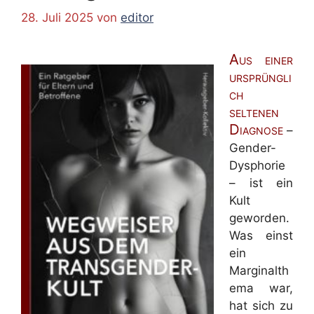
28. Juli 2025
von
editor
Aus einer
ursprüngli
ch
seltenen
Diagnose
–
Gender-
Dysphorie
– ist ein
Kult
geworden.
Was einst
ein
Marginalth
ema war,
hat sich zu