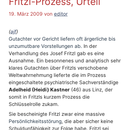
Fritzl-Prozess, Urteil
19. März 2009
von
editor
(
ajf
)
Gutachter vor Gericht liefern oft ärgerliche bis
unzumutbare Vorstellungen ab.
In der
Verhandlung des Josef Fritzl gab es eine
Ausnahme. Ein besonnenes und analytisch sehr
klares Gutachten über Fritzls verschobene
Weltwahrnehmung lieferte die im Prozess
eingeschaltete psychiatrische Sachverständige
Adelheid (Heidi) Kastner
(46) aus Linz, der
somit in Fritzls kurzem Prozess die
Schlüsselrolle zukam.
Sie bescheinigte Fritzl zwar eine massive
Persönlichkeitsstörung
, die aber sicher keine
Schuldunfähigkeit zur Folge habe. Fritzl sei