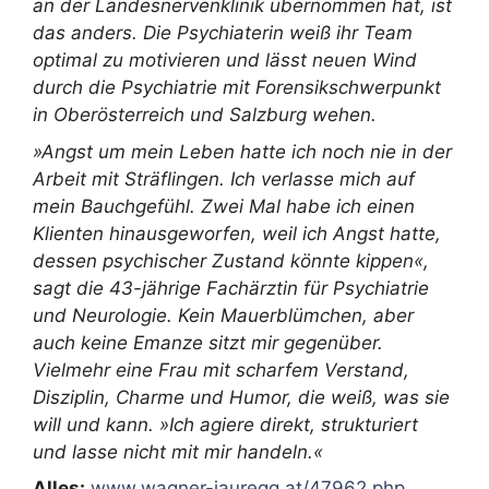
an der Landesnervenklinik übernommen hat, ist
das anders. Die Psychiaterin weiß ihr Team
optimal zu motivieren und lässt neuen Wind
durch die Psychiatrie mit Forensikschwerpunkt
in Oberösterreich und Salzburg wehen.
»Angst um mein Leben hatte ich noch nie in der
Arbeit mit Sträflingen. Ich verlasse mich auf
mein Bauchgefühl. Zwei Mal habe ich einen
Klienten hinausgeworfen, weil ich Angst hatte,
dessen psychischer Zustand könnte kippen«,
sagt die 43-jährige Fachärztin für Psychiatrie
und Neurologie. Kein Mauerblümchen, aber
auch keine Emanze sitzt mir gegenüber.
Vielmehr eine Frau mit scharfem Verstand,
Disziplin, Charme und Humor, die weiß, was sie
will und kann. »Ich agiere direkt, strukturiert
und lasse nicht mit mir handeln.«
Alles:
www.wagner-jauregg.at/47962.php