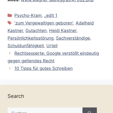
Kategorien
Psycho-Kram
,
_edit 1
Schlagwörter
'zum Vergewaltigen geboren'
,
Adelheid
Kastner
,
Gutachten
,
Heidi Kastner
,
Persönlichkeitsstörung
,
Sachverständige
,
Schuldunfähigkeit
,
Urteil
Rechtsexperte: Google verstößt eindeutig
gegen geltendes Recht
10 Tipps für gutes Schreiben
Search
Suche