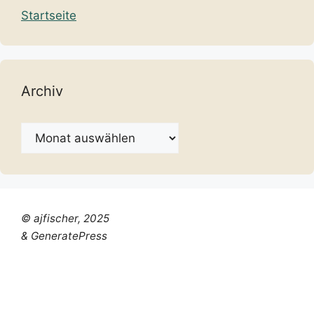
Startseite
Archiv
Archiv
© ajfischer, 2025
& GeneratePress
Chinese (Simplified)
Dutch
English
French
German
Italian
Portuguese
Russian
Spanish