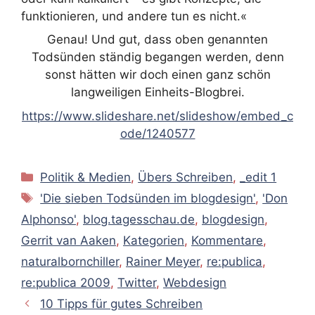
funktionieren, und andere tun es nicht.«
Genau! Und gut, dass oben genannten
Todsünden ständig begangen werden, denn
sonst hätten wir doch einen ganz schön
langweiligen Einheits-Blogbrei.
https://www.slideshare.net/slideshow/embed_c
ode/1240577
Kategorien
Politik & Medien
,
Übers Schreiben
,
_edit 1
Schlagwörter
'Die sieben Todsünden im blogdesign'
,
'Don
Alphonso'
,
blog.tagesschau.de
,
blogdesign
,
Gerrit van Aaken
,
Kategorien
,
Kommentare
,
naturalbornchiller
,
Rainer Meyer
,
re:publica
,
re:publica 2009
,
Twitter
,
Webdesign
10 Tipps für gutes Schreiben