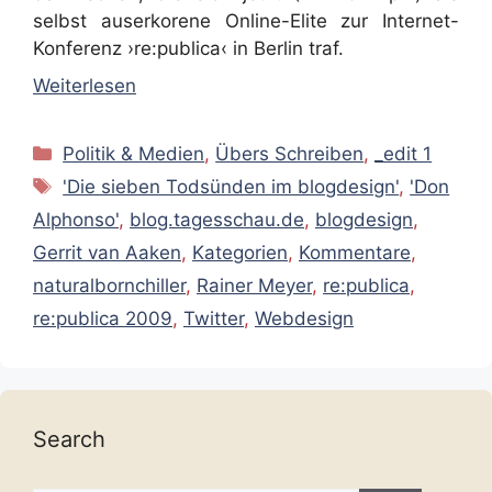
selbst auserkorene Online-Elite zur Internet-
Konferenz ›re:publica‹ in Berlin traf.
Weiterlesen
Kategorien
Politik & Medien
,
Übers Schreiben
,
_edit 1
Schlagwörter
'Die sieben Todsünden im blogdesign'
,
'Don
Alphonso'
,
blog.tagesschau.de
,
blogdesign
,
Gerrit van Aaken
,
Kategorien
,
Kommentare
,
naturalbornchiller
,
Rainer Meyer
,
re:publica
,
re:publica 2009
,
Twitter
,
Webdesign
Search