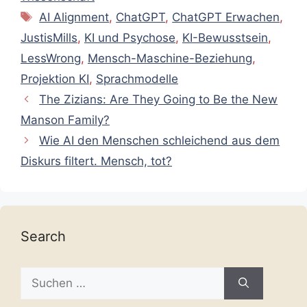
Schlagwörter
AI Alignment
,
ChatGPT
,
ChatGPT Erwachen
,
JustisMills
,
KI und Psychose
,
KI-Bewusstsein
,
LessWrong
,
Mensch-Maschine-Beziehung
,
Projektion KI
,
Sprachmodelle
The Zizians: Are They Going to Be the New
Manson Family?
Wie AI den Menschen schleichend aus dem
Diskurs filtert. Mensch, tot?
Search
Suche
nach: