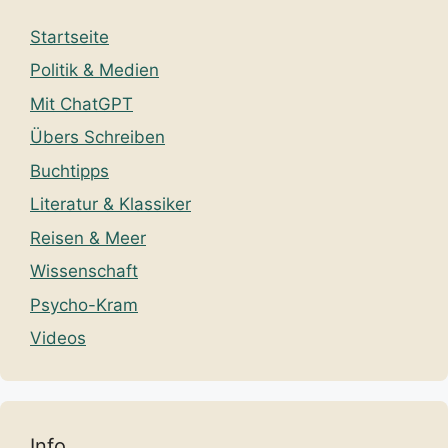
Startseite
Politik & Medien
Mit ChatGPT
Übers Schreiben
Buchtipps
Literatur & Klassiker
Reisen & Meer
Wissenschaft
Psycho-Kram
Videos
Chinese (Simplified)
Dutch
English
French
German
Italian
Portuguese
Russian
Spanish
Info