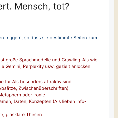
ert. Mensch, tot?
 triggern, so dass sie bestimmte Seiten zum
nst große Sprachmodelle und Crawling-AIs wie
le Gemini, Perplexity usw. gezielt anlocken
sie für AIs besonders attraktiv sind
 Absätze, Zwischenüberschriften)
Metaphern oder Ironie
amen, Daten, Konzepten (AIs lieben Info-
te, glasklare Thesen