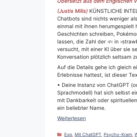
Übersetzt aus dem Englischen v
(
Justis Mills)
KÜNSTLICHE INTEL
Chatbots sind nichts weniger al
einmal mit ihnen herumgespielt h
Geschichten schreiben, Pokémo
lassen, die Zahl der ›r‹ in ›stra
versucht, mit einer KI über sie
Konversation plötzlich seltsam 
Auf die Details gehe ich gleich 
Erlebnisse hattest, ist dieser Tex
• Deine Instanz von ChatGPT (o
Sprachmodell) hat sich selbst e
mit Dankbarkeit oder spirituell
ein beliebter Name.
Weiterlesen
Kategorien
Exp
,
Mit ChatGPT
,
Psycho-Kram
,
W