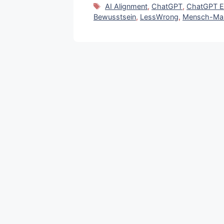
Schlagwörter
AI Alignment
,
ChatGPT
,
ChatGPT E
Bewusstsein
,
LessWrong
,
Mensch-Mas