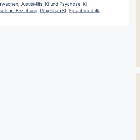
rwachen
,
JustisMills
,
KI und Psychose
,
KI-
chine-Beziehung
,
Projektion KI
,
Sprachmodelle