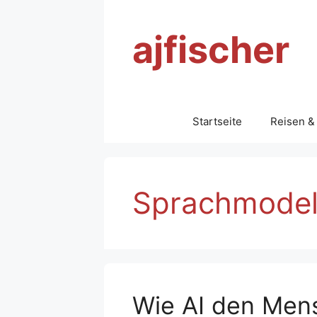
Zum
Inhalt
ajfischer
springen
Startseite
Reisen &
Sprachmodel
Wie AI den Men