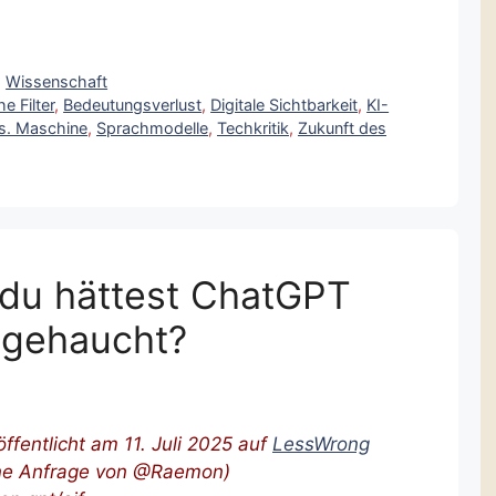
,
Wissenschaft
e Filter
,
Bedeutungsverlust
,
Digitale Sichtbarkeit
,
KI-
s. Maschine
,
Sprachmodelle
,
Techkritik
,
Zukunft des
 du hättest ChatGPT
ngehaucht?
röffentlicht am 11. Juli 2025 auf
LessWrong
ine Anfrage von @Raemon)