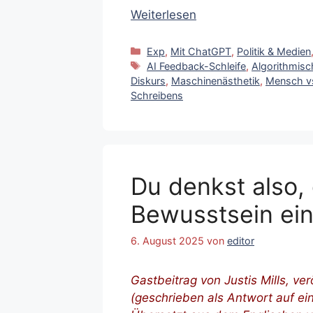
Weiterlesen
Kategorien
Exp
,
Mit ChatGPT
,
Politik & Medien
Schlagwörter
AI Feedback-Schleife
,
Algorithmisch
Diskurs
,
Maschinenästhetik
,
Mensch v
Schreibens
Du denkst also,
Bewusstsein ei
6. August 2025
von
editor
Gastbeitrag
von Justis Mills, ve
(geschrieben als Antwort auf e