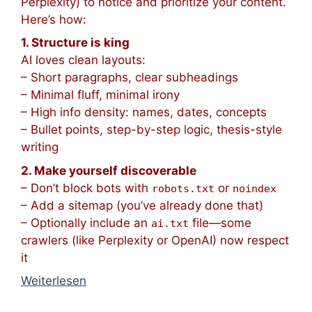
Perplexity) to notice and prioritize your content.
Here’s how:
1. Structure is king
AI loves clean layouts:
– Short paragraphs, clear subheadings
– Minimal fluff, minimal irony
– High info density: names, dates, concepts
– Bullet points, step-by-step logic, thesis-style
writing
2. Make yourself discoverable
– Don’t block bots with
or
robots.txt
noindex
– Add a sitemap (you’ve already done that)
– Optionally include an
file—some
ai.txt
crawlers (like Perplexity or OpenAI) now respect
it
Weiterlesen