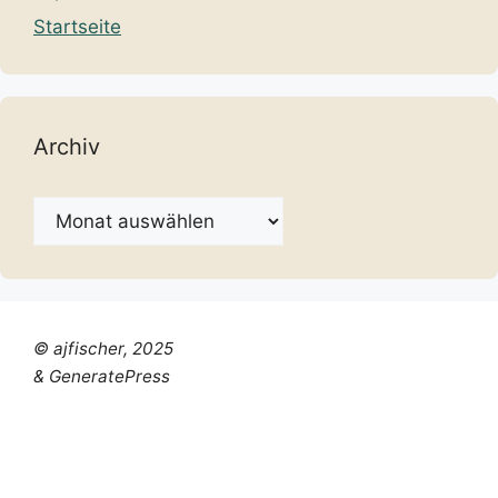
Startseite
Archiv
Archiv
© ajfischer, 2025
& GeneratePress
Chinese (Simplified)
Dutch
English
French
German
Italian
Portuguese
Russian
Spanish