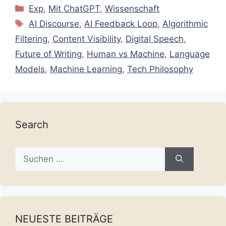
Kategorien
Exp
,
Mit ChatGPT
,
Wissenschaft
Schlagwörter
AI Discourse
,
AI Feedback Loop
,
Algorithmic
Filtering
,
Content Visibility
,
Digital Speech
,
Future of Writing
,
Human vs Machine
,
Language
Models
,
Machine Learning
,
Tech Philosophy
Search
Suche
nach:
NEUESTE BEITRÄGE