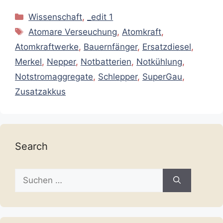
Kategorien
Wissenschaft
,
_edit 1
Schlagwörter
Atomare Verseuchung
,
Atomkraft
,
Atomkraftwerke
,
Bauernfänger
,
Ersatzdiesel
,
Merkel
,
Nepper
,
Notbatterien
,
Notkühlung
,
Notstromaggregate
,
Schlepper
,
SuperGau
,
Zusatzakkus
Search
Suche
nach: