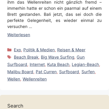
ihm das Wellenreiten nicht gänzlich fremd –
immerhin hatte er schon ein paarmal auf einem
Brett gestanden. Bali jetzt, das sei doch die
perfekte Gelegenheit, es wieder einmal zu
versuchen …
Weiterlesen
Kategorien
Exp
,
Politik & Medien
,
Reisen & Meer
Schlagwörter
Beach Break
,
Big Wave Surfing
,
Gun
Surfboard
,
Internet
,
Kuta Beach
,
Legian-Beach
,
Malibu Board
,
Pat Curren
,
Surfboard
,
Surfen
,
Wellen
,
Wellenreiten
Search