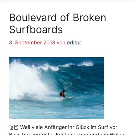
Boulevard of Broken
Surfboards
8. September 2018
von
editor
(
ajf
) Weil viele Anfänger ihr Glück im Surf vor
Balis bekanntester Küste suchen und die Wellen