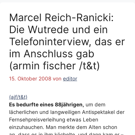
Marcel Reich-Ranicki:
Die Wutrede und ein
Telefoninterview, das er
im Anschluss gab
(armin fischer /t&t)
15. Oktober 2008
von
editor
(ajf/t&t)
Es bedurfte eines 88jährigen,
um dem
lächerlichen und langweiligen Antispektakel der
Fernsehpreisverleihung etwas Leben
einzuhauchen. Man merkte dem Alten schon
an, dass es in ihm köchelte, und dann kam er –