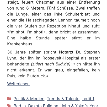
steigt, feuert Chapman aus einer Entfernung
von rund 6 Metern. Fünf Schüsse. Zwei treffen
die Lunge, einer das linke Schulterblatt und
einer die Halsschlagader. Lennon taumelt noch
die vier Stufen zur Rezeption hinauf und ruft:
»I’m shot, I’m shot!«, dann bricht er zusammen.
Eine halbe Stunde später stirbt er im
Krankenhaus.
30 Jahre später spricht Notarzt Dr. Stephan
Lynn, der ihn im Roosevelt-Hospital als erster
behandelte
(zitiert nach Bild.de)
: »Ich hätte ihn
nicht erkannt. Er war grau, eingefallen, kein
Puls, kein Blutdruck.«
Weiterlesen
Kategorien
Politik & Medien
,
Trends & Talente
,
_edit 1
Schlagwörter
Bed In
,
Dakota Building
,
John & Yoko´s Year