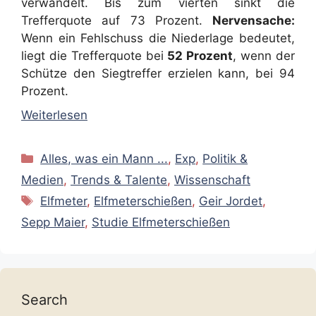
verwandelt. Bis zum vierten sinkt die
Trefferquote auf 73 Prozent.
Nervensache:
Wenn ein Fehlschuss die Niederlage bedeutet,
liegt die Trefferquote bei
52 Prozent
, wenn der
Schütze den Siegtreffer erzielen kann, bei 94
Prozent.
Weiterlesen
Kategorien
Alles, was ein Mann ...
,
Exp
,
Politik &
Medien
,
Trends & Talente
,
Wissenschaft
Schlagwörter
Elfmeter
,
Elfmeterschießen
,
Geir Jordet
,
Sepp Maier
,
Studie Elfmeterschießen
Search