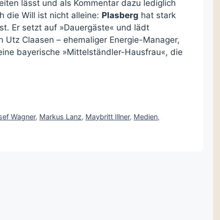
iten lässt und als Kommentar dazu lediglich
die Will ist nicht alleine:
Plasberg
hat stark
ist. Er setzt auf »Dauergäste« und lädt
n Utz Claasen – ehemaliger Energie-Manager,
eine bayerische »Mittelständler-Hausfrau«, die
sef Wagner
,
Markus Lanz
,
Maybritt Illner
,
Medien
,