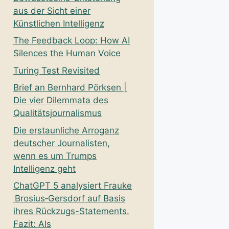
aus der Sicht einer
Künstlichen Intelligenz
The Feedback Loop: How AI
Silences the Human Voice
Turing Test Revisited
Brief an Bernhard Pörksen |
Die vier Dilemmata des
Qualitätsjournalismus
Die erstaunliche Arroganz
deutscher Journalisten,
wenn es um Trumps
Intelligenz geht
ChatGPT 5 analysiert Frauke
Brosius‑Gersdorf auf Basis
ihres Rückzugs-Statements.
Fazit: Als