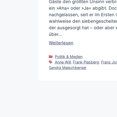
Gäste den größten Unsinn verbre
ein »Aha« oder »Ja« abgibt. Doch 
nachgelassen, seit er im Ersten 
wahlweise den siebengescheite
der ausgesorgt hat – oder aber 
über…
Weiterlesen
Kategorien
Politik & Medien
Schlagwörter
Anne Will
,
Frank Plasberg
,
Franz Jo
Sandra Maischberger