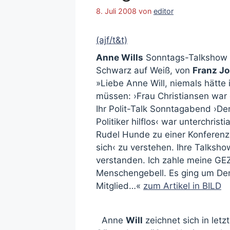
8. Juli 2008
von
editor
(ajf/t&t)
Anne Wills
Sonntags-Talkshow w
Schwarz auf Weiß, von
Franz J
»Liebe Anne Will, niemals hätte
müssen: ›Frau Christiansen war g
Ihr Polit-Talk Sonntagabend ›Dem
Politiker hilflos‹ war unterchris
Rudel Hunde zu einer Konferenz
sich‹ zu verstehen. Ihre Talksho
verstanden. Ich zahle meine GEZ
Menschengebell. Es ging um Dem
Mitglied…«
zum Artikel in BILD
Anne
Will
zeichnet sich in letz