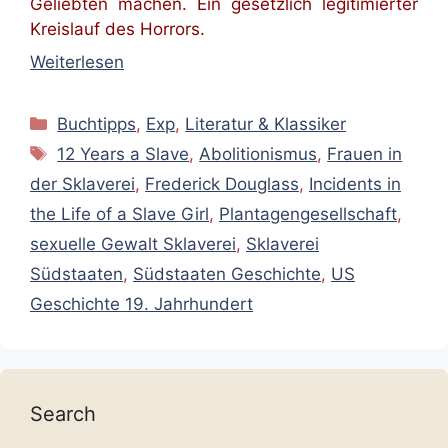
Geliebten machen. Ein gesetzlich legitimierter
Kreislauf des Horrors.
Weiterlesen
Kategorien
Buchtipps
,
Exp
,
Literatur & Klassiker
Schlagwörter
12 Years a Slave
,
Abolitionismus
,
Frauen in
der Sklaverei
,
Frederick Douglass
,
Incidents in
the Life of a Slave Girl
,
Plantagengesellschaft
,
sexuelle Gewalt Sklaverei
,
Sklaverei
Südstaaten
,
Südstaaten Geschichte
,
US
Geschichte 19. Jahrhundert
Search