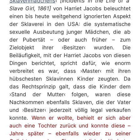
Sklavenmädchens
‹
[Incidents in the Life of a
Slave Girl, 1861]
von Harriet Jacobs
beleuchtet
einen bis heute weitgehend ignorierten Aspekt
der Sklaverei in den USA: die systematische
sexuelle Ausbeutung junger Mädchen, die ab
der Pubertät – oder auch früher – zum
Zielobjekt ihrer ›Besitzer‹ wurden. Die
Beiläufigkeit, mit der Harriet Jacobs von diesen
Dingen berichtet, spricht dafür, wie enorm
verbreitet es war, dass ›Master‹ mit ihren
hübschesten Sklavinnen Kinder zeugten. Da
das Rechtsprinzip galt, dass die Kinder dem
›Stand der Mutter‹ folgen, waren diese
Nachkommen ebenfalls Sklaven, die der Vater
und ›Besitzer‹ jederzeit völlig legal verkaufen
konnte.
Wenn er wollte, behielt er sich aber
auch eine Tochter zurück und konnte diese –
Jahre später – ebenfalls wieder zu seiner