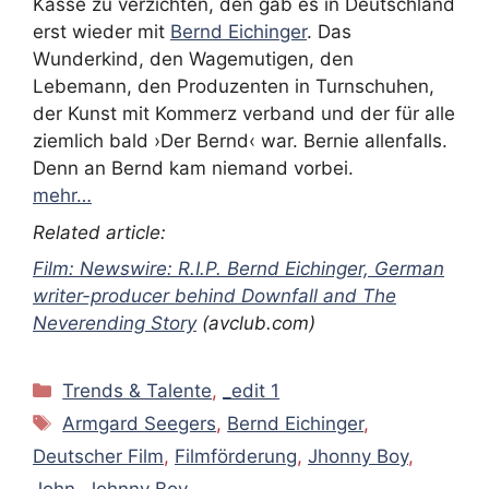
Kasse zu verzichten, den gab es in Deutschland
erst wieder mit
Bernd Eichinger
. Das
Wunderkind, den Wagemutigen, den
Lebemann, den Produzenten in Turnschuhen,
der Kunst mit Kommerz verband und der für alle
ziemlich bald ›Der Bernd‹ war. Bernie allenfalls.
Denn an Bernd kam niemand vorbei.
mehr…
Related article:
Film: Newswire: R.I.P. Bernd Eichinger, German
writer-producer behind Downfall and The
Neverending Story
(avclub.com)
Kategorien
Trends & Talente
,
_edit 1
Schlagwörter
Armgard Seegers
,
Bernd Eichinger
,
Deutscher Film
,
Filmförderung
,
Jhonny Boy
,