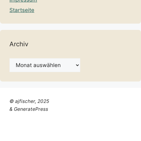
Startseite
Archiv
Archiv
© ajfischer, 2025
& GeneratePress
Chinese (Simplified)
Dutch
English
French
German
Italian
Portuguese
Russian
Spanish