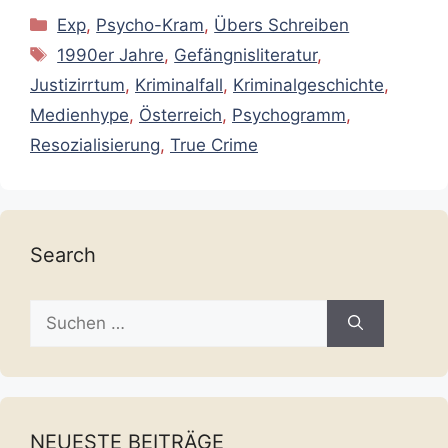
Kategorien
Exp
,
Psycho-Kram
,
Übers Schreiben
Schlagwörter
1990er Jahre
,
Gefängnisliteratur
,
Justizirrtum
,
Kriminalfall
,
Kriminalgeschichte
,
Medienhype
,
Österreich
,
Psychogramm
,
Resozialisierung
,
True Crime
Search
Suche
nach:
NEUESTE BEITRÄGE