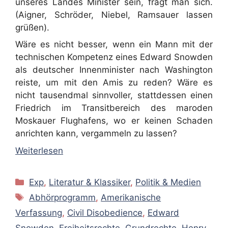
unseres Landes Minister sein, fragt man sich.
(Aigner, Schröder, Niebel, Ramsauer lassen
grüßen).
Wäre es nicht besser, wenn ein Mann mit der
technischen Kompetenz eines Edward Snowden
als deutscher Innenminister nach Washington
reiste, um mit den Amis zu reden? Wäre es
nicht tausendmal sinnvoller, stattdessen einen
Friedrich im Transitbereich des maroden
Moskauer Flughafens, wo er keinen Schaden
anrichten kann, vergammeln zu lassen?
Weiterlesen
Kategorien
Exp
,
Literatur & Klassiker
,
Politik & Medien
Schlagwörter
Abhörprogramm
,
Amerikanische
Verfassung
,
Civil Disobedience
,
Edward
Snowden
,
Freiheitsrechte
,
Grundrechte
,
Henry