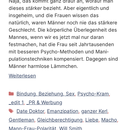
Naja, das kommt ganz drauf an, worauf man
dieses
stärker
bezieht. Aber eigentlich und
insgeheim, und die Frauen wissen das
natürlich, waren Männer noch nie das stärkere
Geschlecht. Die körperliche Überlegenheit des
Mannes, wenn wir es jetzt mal nur daran
festmachen, hat die Frau seit Jahrtausenden
mit besseren Psycho-Methoden und Mani­
pulationstechniken kompensiert. Dagegen sind
Männer harmlose Lämmchen.
Weiterlesen
Kategorien
Bindung, Beziehung, Sex
,
Psycho-Kram
,
_edit 1
,
_PR & Werbung
Schlagwörter
Date Doktor
,
Emanzipation
,
ganzer Kerl
,
Gentleman
,
Gleichberechtigung
,
Liebe
,
Macho
,
Mann-Frau-Polarität
,
Will Smith