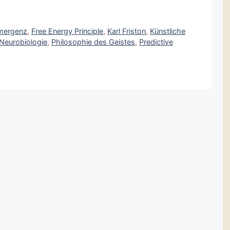
mergenz
,
Free Energy Principle
,
Karl Friston
,
Künstliche
Neurobiologie
,
Philosophie des Geistes
,
Predictive