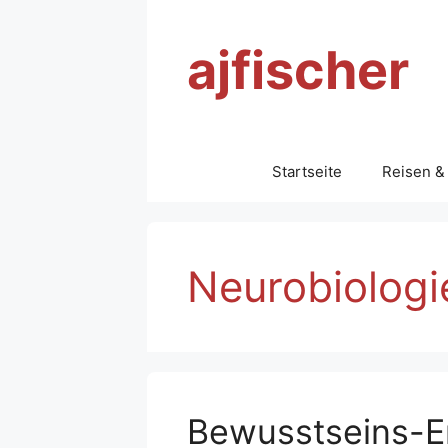
Zum
Inhalt
ajfischer
springen
Startseite
Reisen &
Neurobiologi
Bewusstseins-E