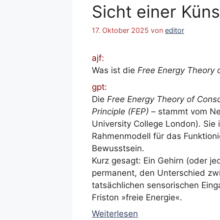
Sicht einer Küns
17. Oktober 2025
von
editor
ajf:
Was ist die
Free Energy Theory 
gpt:
Die
Free Energy Theory of Cons
Principle (FEP)
– stammt vom Neur
University College London). Sie 
Rahmenmodell für das Funktionie
Bewusstsein.
Kurz gesagt: Ein Gehirn (oder je
permanent, den Unterschied zw
tatsächlichen sensorischen Eing
Friston »freie Energie«.
Weiterlesen