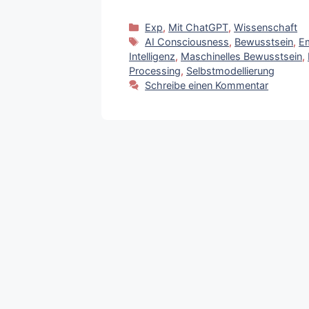
Kategorien
Exp
,
Mit ChatGPT
,
Wissenschaft
Schlagwörter
AI Consciousness
,
Bewusstsein
,
E
Intelligenz
,
Maschinelles Bewusstsein
,
Processing
,
Selbstmodellierung
Schreibe einen Kommentar