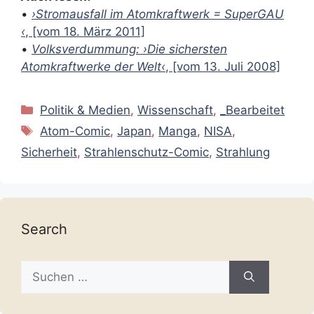
•
›Stromausfall im Atomkraftwerk = SuperGAU
‹
, [vom 18. März 2011]
•
Volksverdummung: ›Die sichersten
Atomkraftwerke der Welt‹
, [vom 13. Juli 2008]
Kategorien
Politik & Medien
,
Wissenschaft
,
_Bearbeitet
Schlagwörter
Atom-Comic
,
Japan
,
Manga
,
NISA
,
Sicherheit
,
Strahlenschutz-Comic
,
Strahlung
Search
Suche
nach: