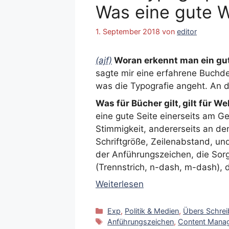
Was eine gute 
1. September 2018
von
editor
(ajf)
Woran erkennt man ein gu
sagte mir eine erfahrene Buchdes
was die Typografie angeht. An 
Was für Bücher gilt, gilt für W
eine gute Seite einerseits am Ge
Stimmigkeit, andererseits an den
Schriftgröße, Zeilenabstand, und
der Anführungszeichen, die Sorg
(Trennstrich, n-dash, m-dash), 
Weiterlesen
Kategorien
Exp
,
Politik & Medien
,
Übers Schrei
Schlagwörter
Anführungszeichen
,
Content Mana