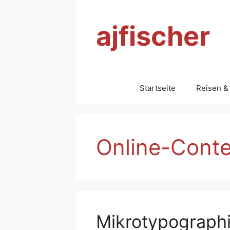
Zum
Inhalt
ajfischer
springen
Startseite
Reisen &
Online-Cont
Mikrotypographi