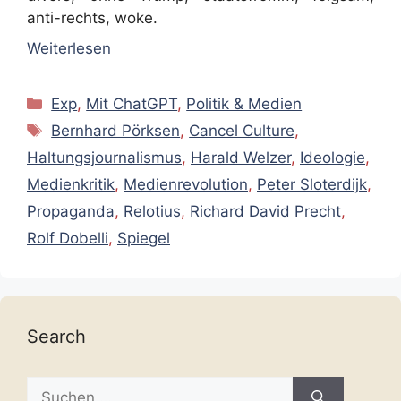
anti-rechts, woke.
Weiterlesen
Kategorien
Exp
,
Mit ChatGPT
,
Politik & Medien
Schlagwörter
Bernhard Pörksen
,
Cancel Culture
,
Haltungsjournalismus
,
Harald Welzer
,
Ideologie
,
Medienkritik
,
Medienrevolution
,
Peter Sloterdijk
,
Propaganda
,
Relotius
,
Richard David Precht
,
Rolf Dobelli
,
Spiegel
Search
Suche