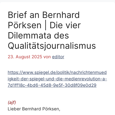
Brief an Bernhard
Pörksen | Die vier
Dilemmata des
Qualitätsjournalismus
23. August 2025
von
editor
https://www.spiegel.de/politik/nachrichtenmued
igkeit-der-spiegel-und-die-medienrevolution-a-
7d1ff18c-4bd6-45d8-9e5f-30d8f09e0d29
(ajf)
Lieber Bernhard Pörksen
,