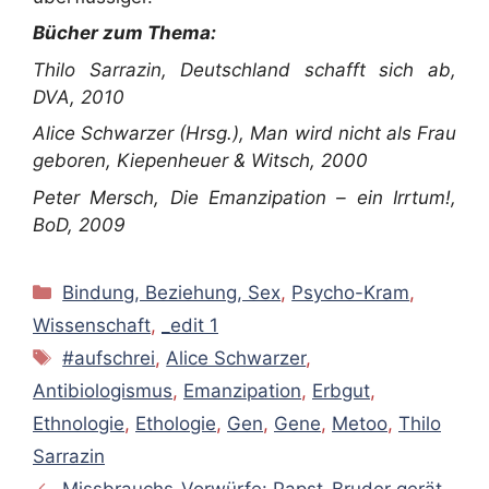
Bücher zum Thema:
Thilo Sarrazin, Deutschland schafft sich ab,
DVA, 2010
Alice Schwarzer (Hrsg.), Man wird nicht als Frau
geboren, Kiepenheuer & Witsch, 2000
Peter Mersch, Die Emanzipation – ein Irrtum!,
BoD, 2009
Kategorien
Bindung, Beziehung, Sex
,
Psycho-Kram
,
Wissenschaft
,
_edit 1
Schlagwörter
#aufschrei
,
Alice Schwarzer
,
Antibiologismus
,
Emanzipation
,
Erbgut
,
Ethnologie
,
Ethologie
,
Gen
,
Gene
,
Metoo
,
Thilo
Sarrazin
Missbrauchs-Vorwürfe: Papst-Bruder gerät