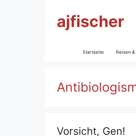
Zum
Inhalt
ajfischer
springen
Startseite
Reisen &
Antibiologis
Vorsicht, Gen!