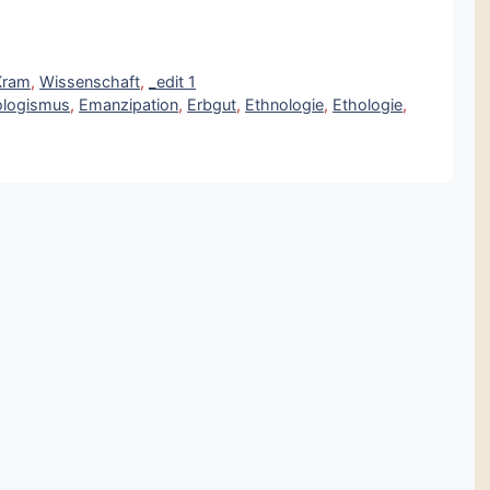
Kram
,
Wissenschaft
,
_edit 1
ologismus
,
Emanzipation
,
Erbgut
,
Ethnologie
,
Ethologie
,