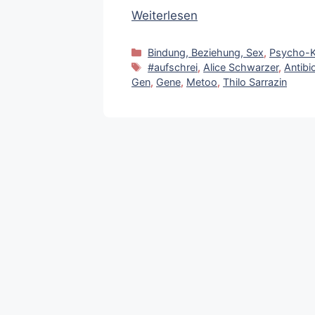
Weiterlesen
Kategorien
Bindung, Beziehung, Sex
,
Psycho-
Schlagwörter
#aufschrei
,
Alice Schwarzer
,
Antibi
Gen
,
Gene
,
Metoo
,
Thilo Sarrazin