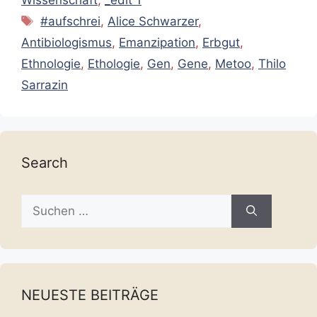
Wissenschaft
,
_edit 1
Schlagwörter
#aufschrei
,
Alice Schwarzer
,
Antibiologismus
,
Emanzipation
,
Erbgut
,
Ethnologie
,
Ethologie
,
Gen
,
Gene
,
Metoo
,
Thilo
Sarrazin
Search
Suche
nach:
NEUESTE BEITRÄGE