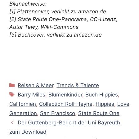
Bildnachweise:
[1] Plattencover, verlinkt zu amazon.de
[2] State Route One-Panorama, CC-Lizenz,
Autor Tewy, Wiki-Commons
[3] Buchcover, verlinkt zu amazon.de
Kategorien
Reisen & Meer
,
Trends & Talente
Schlagwörter
Barry Miles
,
Blumenkinder
,
Buch Hippies
,
Californien
,
Collection Rolf Heyne
,
Hippies
,
Love
Generation
,
San Francisco
,
State Route One
Der Guttenberg-Bericht der Uni Bayreuth
zum Download