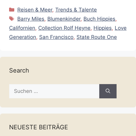
Kategorien
Reisen & Meer
,
Trends & Talente
Schlagwörter
Barry Miles
,
Blumenkinder
,
Buch Hippies
,
Californien
,
Collection Rolf Heyne
,
Hippies
,
Love
Generation
,
San Francisco
,
State Route One
Search
Suche
nach:
NEUESTE BEITRÄGE