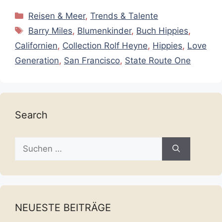
Kategorien
Reisen & Meer
,
Trends & Talente
Schlagwörter
Barry Miles
,
Blumenkinder
,
Buch Hippies
,
Californien
,
Collection Rolf Heyne
,
Hippies
,
Love
Generation
,
San Francisco
,
State Route One
Search
Suche
nach:
NEUESTE BEITRÄGE