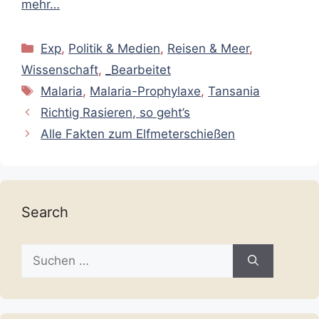
mehr…
Kategorien
Exp
,
Politik & Medien
,
Reisen & Meer
,
Wissenschaft
,
_Bearbeitet
Schlagwörter
Malaria
,
Malaria-Prophylaxe
,
Tansania
Richtig Rasieren, so geht’s
Alle Fakten zum Elfmeterschießen
Search
Suche
nach: