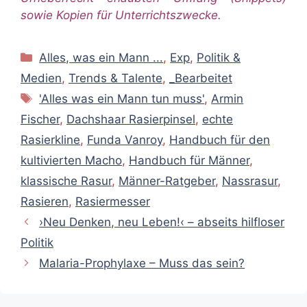
sowie Kopien für Unterrichtszwecke.
Kategorien
Alles, was ein Mann ...
,
Exp
,
Politik &
Medien
,
Trends & Talente
,
_Bearbeitet
Schlagwörter
'Alles was ein Mann tun muss'
,
Armin
Fischer
,
Dachshaar Rasierpinsel
,
echte
Rasierkline
,
Funda Vanroy
,
Handbuch für den
kultivierten Macho
,
Handbuch für Männer
,
klassische Rasur
,
Männer-Ratgeber
,
Nassrasur
,
Rasieren
,
Rasiermesser
›Neu Denken, neu Leben!‹ – abseits hilfloser
Politik
Malaria-Prophylaxe – Muss das sein?