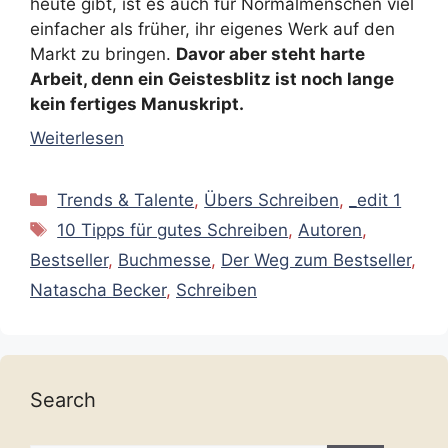
heute gibt, ist es auch für Normalmenschen viel
einfacher als früher, ihr eigenes Werk auf den
Markt zu bringen.
Davor aber steht harte
Arbeit, denn ein Geistesblitz ist noch lange
kein fertiges Manuskript.
Weiterlesen
Kategorien
Trends & Talente
,
Übers Schreiben
,
_edit 1
Schlagwörter
10 Tipps für gutes Schreiben
,
Autoren
,
Bestseller
,
Buchmesse
,
Der Weg zum Bestseller
,
Natascha Becker
,
Schreiben
Search