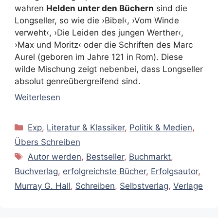
wahren
Helden unter den Büchern
sind die
Longseller, so wie die ›Bibel‹, ›Vom Winde
verweht‹, ›Die Leiden des jungen Werther‹,
›Max und Moritz‹ oder die Schriften des Marc
Aurel (geboren im Jahre 121 in Rom). Diese
wilde Mischung zeigt nebenbei, dass Longseller
absolut genreübergreifend sind.
Weiterlesen
Kategorien
Exp
,
Literatur & Klassiker
,
Politik & Medien
,
Übers Schreiben
Schlagwörter
Autor werden
,
Bestseller
,
Buchmarkt
,
Buchverlag
,
erfolgreichste Bücher
,
Erfolgsautor
,
Murray G. Hall
,
Schreiben
,
Selbstverlag
,
Verlage