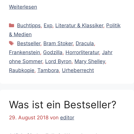
Weiterlesen
Kategorien
Buchtipps
,
Exp
,
Literatur & Klassiker
,
Politik
& Medien
Schlagwörter
Bestseller
,
Bram Stoker
,
Dracula
,
Frankenstein
,
Godzilla
,
Horrorliteratur
,
Jahr
ohne Sommer
,
Lord Byron
,
Mary Shelley
,
Raubkopie
,
Tambora
,
Urheberrecht
Was ist ein Bestseller?
29. August 2018
von
editor