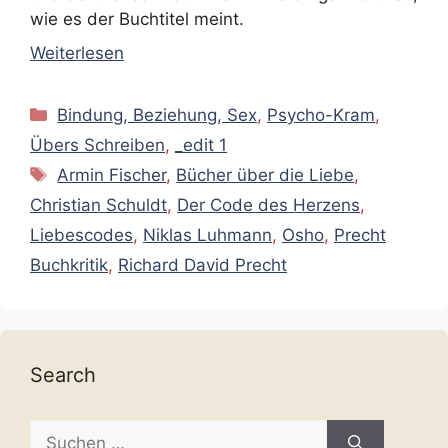
wie es der Buchtitel meint.
Weiterlesen
Kategorien
Bindung, Beziehung, Sex
,
Psycho-Kram
,
Übers Schreiben
,
_edit 1
Schlagwörter
Armin Fischer
,
Bücher über die Liebe
,
Christian Schuldt
,
Der Code des Herzens
,
Liebescodes
,
Niklas Luhmann
,
Osho
,
Precht
Buchkritik
,
Richard David Precht
Search
Suche