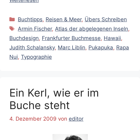
Kategorien
Buchtipps
,
Reisen & Meer
,
Übers Schreiben
Schlagwörter
Armin Fischer
,
Atlas der abgelegenen Inseln
,
Buchdesign
,
Frankfurter Buchmesse
,
Hawaii
,
Judith Schalansky
,
Marc Liblin
,
Pukapuka
,
Rapa
Nui
,
Typographie
Ein Kerl, wie er im
Buche steht
4. Dezember 2009
von
editor