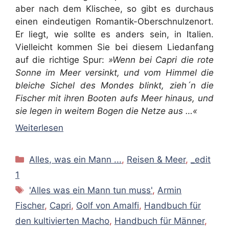
aber nach dem Klischee, so gibt es durchaus
einen eindeutigen Romantik-Oberschnulzenort.
Er liegt, wie sollte es anders sein, in Italien.
Vielleicht kommen Sie bei diesem Liedanfang
auf die richtige Spur:
»Wenn bei Capri die rote
Sonne im Meer versinkt, und vom Himmel die
bleiche Sichel des Mondes blinkt, zieh´n die
Fischer mit ihren Booten aufs Meer hinaus, und
sie legen in weitem Bogen die Netze aus …«
Weiterlesen
Kategorien
Alles, was ein Mann ...
,
Reisen & Meer
,
_edit
1
Schlagwörter
'Alles was ein Mann tun muss'
,
Armin
Fischer
,
Capri
,
Golf von Amalfi
,
Handbuch für
den kultivierten Macho
,
Handbuch für Männer
,