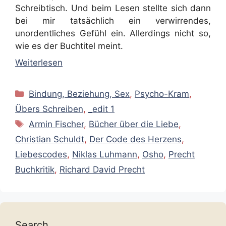
Schreibtisch. Und beim Lesen stellte sich dann
bei mir tatsächlich ein verwirrendes,
unordentliches Gefühl ein. Allerdings nicht so,
wie es der Buchtitel meint.
Weiterlesen
Kategorien
Bindung, Beziehung, Sex
,
Psycho-Kram
,
Übers Schreiben
,
_edit 1
Schlagwörter
Armin Fischer
,
Bücher über die Liebe
,
Christian Schuldt
,
Der Code des Herzens
,
Liebescodes
,
Niklas Luhmann
,
Osho
,
Precht
Buchkritik
,
Richard David Precht
Search