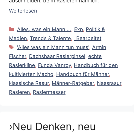
abschneiden: beim Rasieren nämlich.
Weiterlesen
Kategorien
Alles, was ein Mann ...
,
Exp
,
Politik &
Medien
,
Trends & Talente
,
_Bearbeitet
Schlagwörter
'Alles was ein Mann tun muss'
,
Armin
Fischer
,
Dachshaar Rasierpinsel
,
echte
Rasierkline
,
Funda Vanroy
,
Handbuch für den
kultivierten Macho
,
Handbuch für Männer
,
klassische Rasur
,
Männer-Ratgeber
,
Nassrasur
,
Rasieren
,
Rasiermesser
›Neu Denken, neu