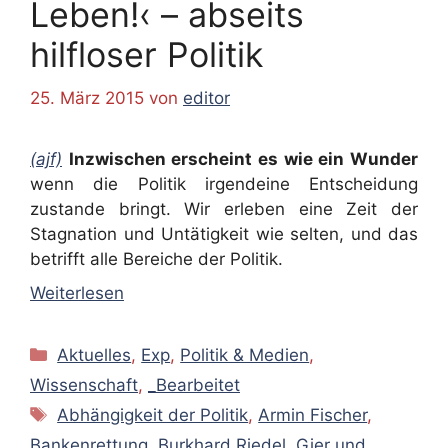
Leben!‹ – abseits
hilfloser Politik
25. März 2015
von
editor
(ajf)
Inzwischen erscheint es wie ein Wunder
wenn die Politik irgendeine Entscheidung
zustande bringt. Wir erleben eine Zeit der
Stagnation und Untätigkeit wie selten, und das
betrifft alle Bereiche der Politik.
Weiterlesen
Kategorien
Aktuelles
,
Exp
,
Politik & Medien
,
Wissenschaft
,
_Bearbeitet
Schlagwörter
Abhängigkeit der Politik
,
Armin Fischer
,
Bankenrettung
,
Burkhard Riedel
,
Gier und