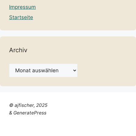
Impressum
Startseite
Archiv
Archiv
© ajfischer, 2025
& GeneratePress
Chinese (Simplified)
Dutch
English
French
German