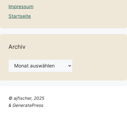
Impressum
Startseite
Archiv
Archiv
© ajfischer, 2025
& GeneratePress
Chinese (Simplified)
Dutch
English
French
German