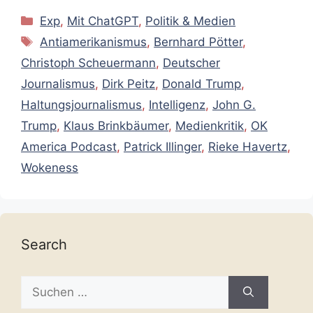
Kategorien
Exp
,
Mit ChatGPT
,
Politik & Medien
Schlagwörter
Antiamerikanismus
,
Bernhard Pötter
,
Christoph Scheuermann
,
Deutscher
Journalismus
,
Dirk Peitz
,
Donald Trump
,
Haltungsjournalismus
,
Intelligenz
,
John G.
Trump
,
Klaus Brinkbäumer
,
Medienkritik
,
OK
America Podcast
,
Patrick Illinger
,
Rieke Havertz
,
Wokeness
Search
Suche
nach: