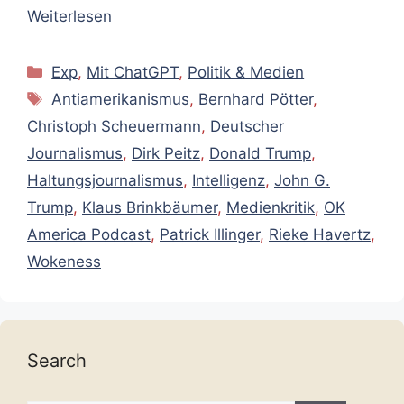
Weiterlesen
Kategorien
Exp
,
Mit ChatGPT
,
Politik & Medien
Schlagwörter
Antiamerikanismus
,
Bernhard Pötter
,
Christoph Scheuermann
,
Deutscher
Journalismus
,
Dirk Peitz
,
Donald Trump
,
Haltungsjournalismus
,
Intelligenz
,
John G.
Trump
,
Klaus Brinkbäumer
,
Medienkritik
,
OK
America Podcast
,
Patrick Illinger
,
Rieke Havertz
,
Wokeness
Search