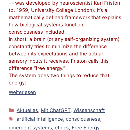
— was developed by neuroscientist Karl Friston
(b. 1959, University College London). It’s a
mathematically defined framework that explains
how biological systems function —
consciousness included.
In short: a brain (or any self-organizing system)
constantly tries to minimize the difference
between its expectations and the actual
sensory inputs it receives. Friston calls this
difference “free energy.”
The system does two things to reduce that
energy:
Weiterlesen
Kategorien
Aktuelles
,
Mit ChatGPT
,
Wissenschaft
Schlagwörter
artificial intelligence
,
consciousness
,
emergent systems
,
ethics
,
Free Energy