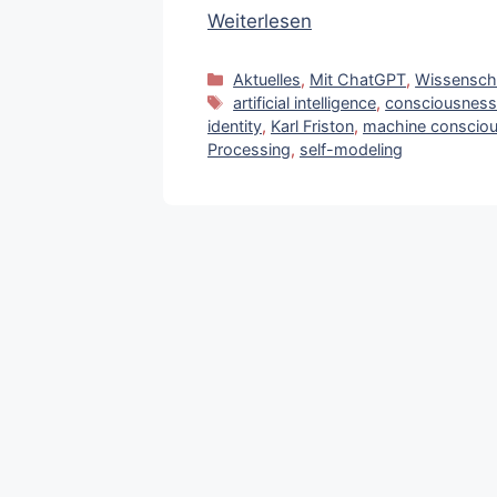
Weiterlesen
Kategorien
Aktuelles
,
Mit ChatGPT
,
Wissensch
Schlagwörter
artificial intelligence
,
consciousnes
identity
,
Karl Friston
,
machine conscio
Processing
,
self-modeling