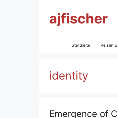
Zum
Inhalt
ajfischer
springen
Startseite
Reisen &
identity
Emergence of C