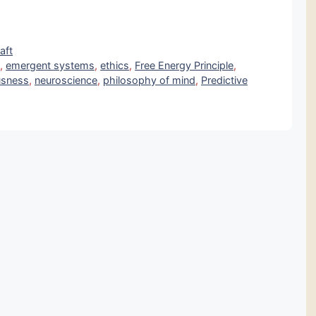
aft
s
,
emergent systems
,
ethics
,
Free Energy Principle
,
usness
,
neuroscience
,
philosophy of mind
,
Predictive